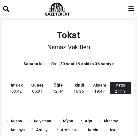
islami
islami
dini
sohbet
sohbetler
chat
Tokat
Namaz Vakitleri
Sabaha
kalan süre :
20 saat 19 dakika 36 saniye
İmsak
Güneş
Öğle
İkindi
Akşam
Yatsı
03:42
05:31
12:44
16:36
19:47
21:19
Adana
Adıyaman
Afyon
Ağrı
Aksaray
Amasya
Antalya
Ardahan
Artvin
Aydın