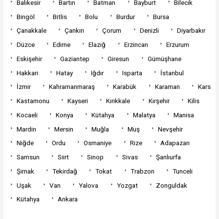
Balıkesir
Bartın
Batman
Bayburt
Bilecik
Bingöl
Bitlis
Bolu
Burdur
Bursa
Çanakkale
Çankırı
Çorum
Denizli
Diyarbakır
Düzce
Edirne
Elazığ
Erzincan
Erzurum
Eskişehir
Gaziantep
Giresun
Gümüşhane
Hakkari
Hatay
Iğdır
Isparta
İstanbul
İzmir
Kahramanmaraş
Karabük
Karaman
Kars
Kastamonu
Kayseri
Kırıkkale
Kırşehir
Kilis
Kocaeli
Konya
Kütahya
Malatya
Manisa
Mardin
Mersin
Muğla
Muş
Nevşehir
Niğde
Ordu
Osmaniye
Rize
Adapazarı
Samsun
Siirt
Sinop
Sivas
Şanlıurfa
Şırnak
Tekirdağ
Tokat
Trabzon
Tunceli
Uşak
Van
Yalova
Yozgat
Zonguldak
Kütahya
Ankara