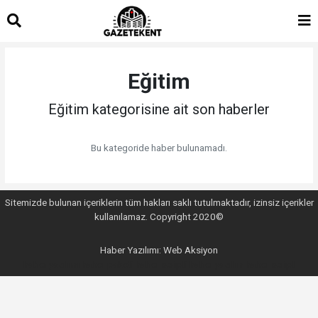
islami
islami
dini
sohbet
sohbetler
chat
Eğitim
Eğitim kategorisine ait son haberler
Bu kategoride haber bulunamadı.
Sitemizde bulunan içeriklerin tüm hakları saklı tutulmaktadır, izinsiz içerikler
kullanılamaz. Copyright 2020©
Haber Yazılımı:
Web Aksiyon
haber yazılımı
haber paketi
haber scripti
haber yazılım
haber script
hacklink
hacklink
backlink
hacklink
hacklink
hacklink
izmir
hacklink
hacklink
hacklink
hacklink
hacklink
hacklink
hacklink
hacklink
taraftarium24
cratosroyalbet
onwin
sahabet
tipobet
casibom
jojobet
türk
汽
jojobet
wps
wps
taraftarium24
taraftarium24
jojobet
casibom
casibom
royalbet
taraftarium24
telegram
jojobet
jojobet
jojobet
jojobet
jojobet
有
jojobet
jojobet
taraftarium24
爱
jojobet
taraftarium24
汽
jojobet
hacklink
hacklink
backlink
hacklink
hacklink
hacklink
izmir
hacklink
hacklink
hacklink
hacklink
hacklink
hacklink
hacklink
hacklink
taraftarium24
cratosroyalbet
onwin
sahabet
tipobet
casibom
jojobet
türk
汽
jojobet
wps
wps
taraftarium24
taraftarium24
jojobet
casibom
casibom
royalbet
taraftarium24
telegram
jojobet
jojobet
jojobet
jojobet
jojobet
有
jojobet
jojobet
taraftarium24
爱
jojobet
taraftarium24
汽
jojobet
al
al
al
paneli
web
paneli
satın
paneli
satın
paneli
paneli
giriş
giriş
ifşa
水
官
下
道
思
水
al
al
al
paneli
web
paneli
satın
paneli
satın
paneli
paneli
giriş
giriş
ifşa
水
官
下
道
思
水