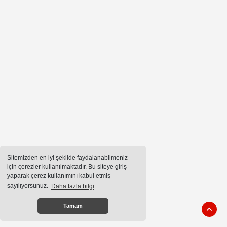
ajans
al
al
音
网
载
翻
助
音
ajans
al
al
音
网
载
翻
助
音
乐
译
手
乐
乐
译
手
乐
Sitemizden en iyi şekilde faydalanabilmeniz
için çerezler kullanılmaktadır. Bu siteye giriş
yaparak çerez kullanımını kabul etmiş
sayılıyorsunuz.
Daha fazla bilgi
Tamam