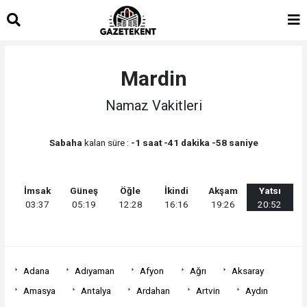
islami
islami
dini
sohbet
sohbetler
chat
Mardin
Namaz Vakitleri
Sabaha
kalan süre :
-1 saat -41 dakika -58 saniye
İmsak
Güneş
Öğle
İkindi
Akşam
Yatsı
03:37
05:19
12:28
16:16
19:26
20:52
Adana
Adıyaman
Afyon
Ağrı
Aksaray
Amasya
Antalya
Ardahan
Artvin
Aydın