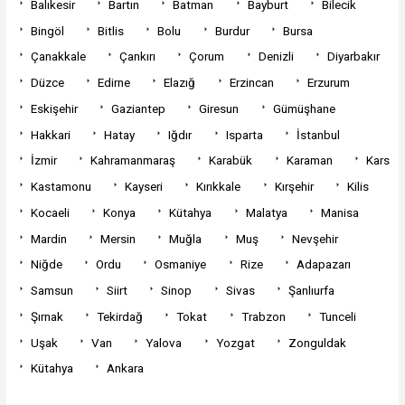
Balıkesir
Bartın
Batman
Bayburt
Bilecik
Bingöl
Bitlis
Bolu
Burdur
Bursa
Çanakkale
Çankırı
Çorum
Denizli
Diyarbakır
Düzce
Edirne
Elazığ
Erzincan
Erzurum
Eskişehir
Gaziantep
Giresun
Gümüşhane
Hakkari
Hatay
Iğdır
Isparta
İstanbul
İzmir
Kahramanmaraş
Karabük
Karaman
Kars
Kastamonu
Kayseri
Kırıkkale
Kırşehir
Kilis
Kocaeli
Konya
Kütahya
Malatya
Manisa
Mardin
Mersin
Muğla
Muş
Nevşehir
Niğde
Ordu
Osmaniye
Rize
Adapazarı
Samsun
Siirt
Sinop
Sivas
Şanlıurfa
Şırnak
Tekirdağ
Tokat
Trabzon
Tunceli
Uşak
Van
Yalova
Yozgat
Zonguldak
Kütahya
Ankara