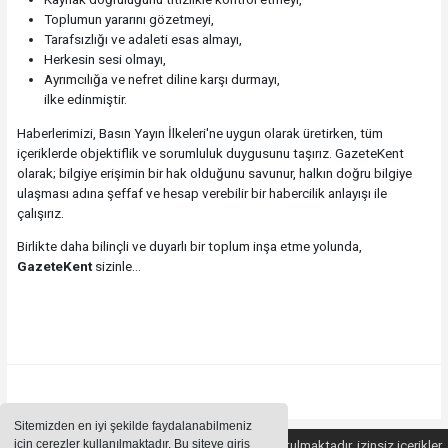
Toplumun yararını gözetmeyi,
Tarafsızlığı ve adaleti esas almayı,
Herkesin sesi olmayı,
Ayrımcılığa ve nefret diline karşı durmayı,
ilke edinmiştir.
Haberlerimizi, Basın Yayın İlkeleri'ne uygun olarak üretirken, tüm
içeriklerde objektiflik ve sorumluluk duygusunu taşırız. GazeteKent
olarak; bilgiye erişimin bir hak olduğunu savunur, halkın doğru bilgiye
ulaşması adına şeffaf ve hesap verebilir bir habercilik anlayışı ile
çalışırız.
Birlikte daha bilinçli ve duyarlı bir toplum inşa etme yolunda,
GazeteKent
sizinle...
Sitemizden en iyi şekilde faydalanabilmeniz
için çerezler kullanılmaktadır. Bu siteye giriş
Sitemizde bulunan içeriklerin tüm hakları saklı tutulmaktadır, izinsiz içerikler