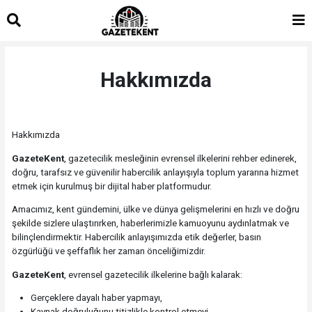
islami
islami
dini
sohbet
sohbetler
chat
Hakkımızda
Hakkımızda
GazeteKent
, gazetecilik mesleğinin evrensel ilkelerini rehber edinerek,
doğru, tarafsız ve güvenilir habercilik anlayışıyla toplum yararına hizmet
etmek için kurulmuş bir dijital haber platformudur.
Amacımız, kent gündemini, ülke ve dünya gelişmelerini en hızlı ve doğru
şekilde sizlere ulaştırırken, haberlerimizle kamuoyunu aydınlatmak ve
bilinçlendirmektir. Habercilik anlayışımızda etik değerler, basın
özgürlüğü ve şeffaflık her zaman önceliğimizdir.
GazeteKent
, evrensel gazetecilik ilkelerine bağlı kalarak:
Gerçeklere dayalı haber yapmayı,
Kaynak doğruluğunu titizlikle kontrol etmeyi,