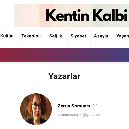
Kültür
Teknoloji
Sağlık
Siyaset
Asayiş
Yaşa
Yazarlar
Zerrin Somuncu
(1)
somuncuzerrin@gmail.com