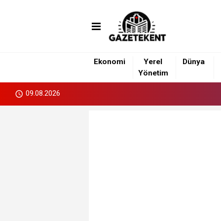
islami
islami
dini
sohbet
sohbetler
chat
Ekonomi
Yerel
Dünya
Yönetim
09.08.2026