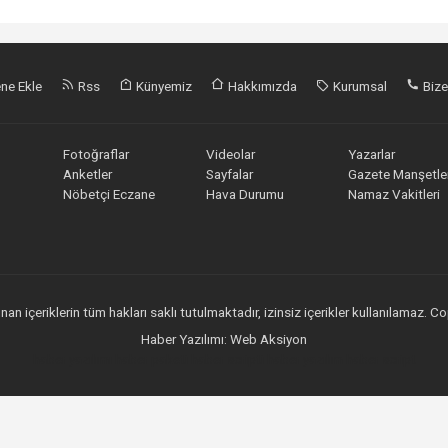
ne Ekle
Rss
Künyemiz
Hakkımızda
Kurumsal
Bize
Fotoğraflar
Videolar
Yazarlar
Anketler
Sayfalar
Gazete Manşetler
Nöbetçi Eczane
Hava Durumu
Namaz Vakitleri
an içeriklerin tüm hakları saklı tutulmaktadır, izinsiz içerikler kullanılamaz.
Haber Yazılımı:
Web Aksiyon
haber yazılımı
haber paketi
haber scripti
haber yazılım
haber script