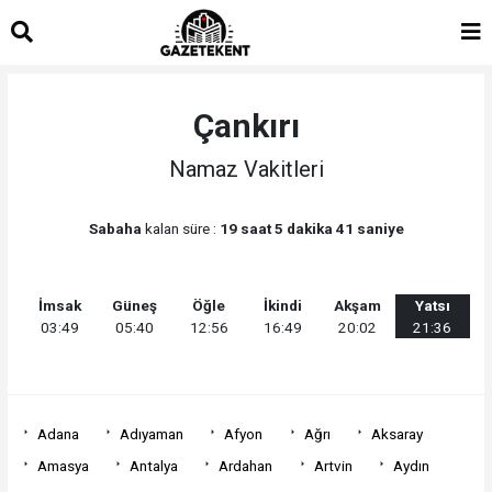
islami
islami
dini
sohbet
sohbetler
chat
Çankırı
Namaz Vakitleri
Sabaha
kalan süre :
19 saat 5 dakika 41 saniye
İmsak
Güneş
Öğle
İkindi
Akşam
Yatsı
03:49
05:40
12:56
16:49
20:02
21:36
Adana
Adıyaman
Afyon
Ağrı
Aksaray
Amasya
Antalya
Ardahan
Artvin
Aydın