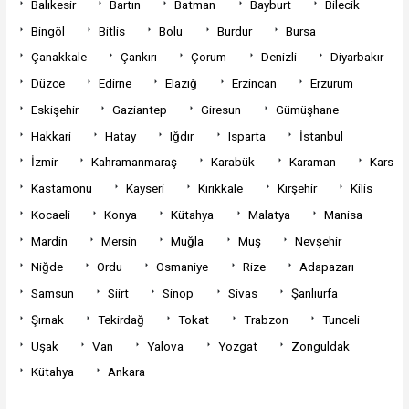
Balıkesir
Bartın
Batman
Bayburt
Bilecik
Bingöl
Bitlis
Bolu
Burdur
Bursa
Çanakkale
Çankırı
Çorum
Denizli
Diyarbakır
Düzce
Edirne
Elazığ
Erzincan
Erzurum
Eskişehir
Gaziantep
Giresun
Gümüşhane
Hakkari
Hatay
Iğdır
Isparta
İstanbul
İzmir
Kahramanmaraş
Karabük
Karaman
Kars
Kastamonu
Kayseri
Kırıkkale
Kırşehir
Kilis
Kocaeli
Konya
Kütahya
Malatya
Manisa
Mardin
Mersin
Muğla
Muş
Nevşehir
Niğde
Ordu
Osmaniye
Rize
Adapazarı
Samsun
Siirt
Sinop
Sivas
Şanlıurfa
Şırnak
Tekirdağ
Tokat
Trabzon
Tunceli
Uşak
Van
Yalova
Yozgat
Zonguldak
Kütahya
Ankara