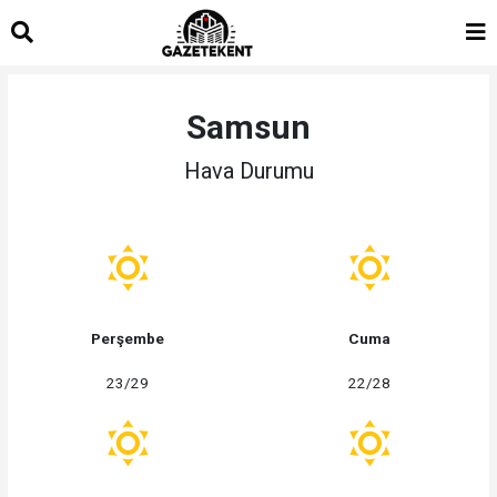
islami
islami
dini
sohbet
sohbetler
chat
Samsun
Hava Durumu
Perşembe
Cuma
23/29
22/28