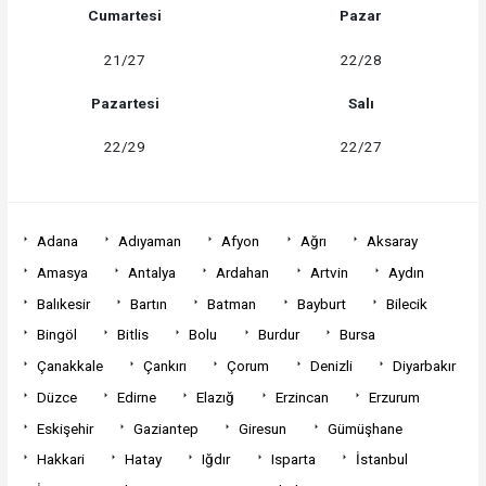
Cumartesi
Pazar
21/27
22/28
Pazartesi
Salı
22/29
22/27
Adana
Adıyaman
Afyon
Ağrı
Aksaray
Amasya
Antalya
Ardahan
Artvin
Aydın
Balıkesir
Bartın
Batman
Bayburt
Bilecik
Bingöl
Bitlis
Bolu
Burdur
Bursa
Çanakkale
Çankırı
Çorum
Denizli
Diyarbakır
Düzce
Edirne
Elazığ
Erzincan
Erzurum
Eskişehir
Gaziantep
Giresun
Gümüşhane
Hakkari
Hatay
Iğdır
Isparta
İstanbul