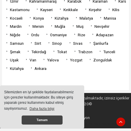
İzmir
Kahramanmaraş
Karabük
Karaman
Kars
Kastamonu
Kayseri
Kırıkkale
Kırşehir
Kilis
Kocaeli
Konya
Kütahya
Malatya
Manisa
Mardin
Mersin
Muğla
Muş
Nevşehir
Niğde
Ordu
Osmaniye
Rize
Adapazarı
Samsun
Siirt
Sinop
Sivas
Şanlıurfa
Şırnak
Tekirdağ
Tokat
Trabzon
Tunceli
Uşak
Van
Yalova
Yozgat
Zonguldak
Kütahya
Ankara
Sitemizden en iyi şekilde faydalanabilmeniz
için çerezler kullanılmaktadır. Bu siteye giriş
Sitemizde bulunan içeriklerin tüm hakları saklı tutulmaktadır, izinsiz içerikler
yaparak çerez kullanımını kabul etmiş
kullanılamaz. Copyright 2020©
sayılıyorsunuz.
Daha fazla bilgi
Haber Yazılımı:
Web Aksiyon
Tamam
haber yazılımı
haber paketi
haber scripti
haber yazılım
haber script