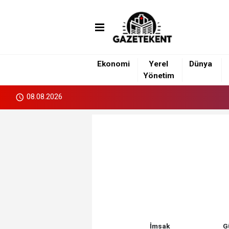
islami
islami
dini
sohbet
sohbetler
chat
Ekonomi
Yerel
Dünya
Yönetim
08.08.2026
İmsak
G