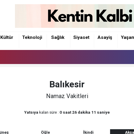
Kültür
Teknoloji
Sağlık
Siyaset
Asayiş
Yaşa
Balıkesir
Namaz Vakitleri
Yatsıya
kalan süre :
0 saat 26 dakika 11 saniye
üneş
Öğle
İkindi
Akş