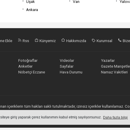
Uşak
Van
Yalov
Ankara
ne Ekle
Rss
Künyemiz
Hakkımızda
Kurumsal
Bize
Fotoğraflar
Videolar
Yazarlar
Anketler
Sayfalar
Gazete Manşetler
Nöbetçi Eczane
Hava Durumu
Namaz Vakitleri
an içeriklerin tüm hakları saklı tutulmaktadır, izinsiz içerikler kullanılamaz.
Haber Yazılımı:
Web Aksiyon
 siteye giriş yaparak çerez kullanımını kabul etmiş sayılıyorsunuz.
Daha fazla bilgi
haber yazılımı
haber paketi
haber scripti
haber yazılım
haber script