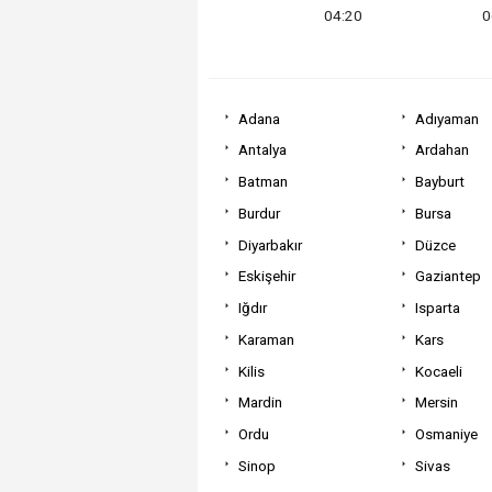
04:20
0
Adana
Adıyaman
Antalya
Ardahan
Batman
Bayburt
Burdur
Bursa
Diyarbakır
Düzce
Eskişehir
Gaziantep
Iğdır
Isparta
Karaman
Kars
Kilis
Kocaeli
Mardin
Mersin
Ordu
Osmaniye
Sinop
Sivas