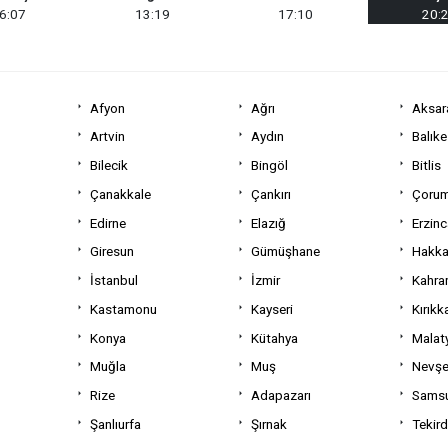
6:07
13:19
17:10
20:
Afyon
Ağrı
Aksar
Artvin
Aydın
Balıke
Bilecik
Bingöl
Bitlis
Çanakkale
Çankırı
Çoru
Edirne
Elazığ
Erzin
Giresun
Gümüşhane
Hakka
İstanbul
İzmir
Kahra
Kastamonu
Kayseri
Kırıkk
Konya
Kütahya
Malat
Muğla
Muş
Nevşe
Rize
Adapazarı
Sams
Şanlıurfa
Şırnak
Tekir