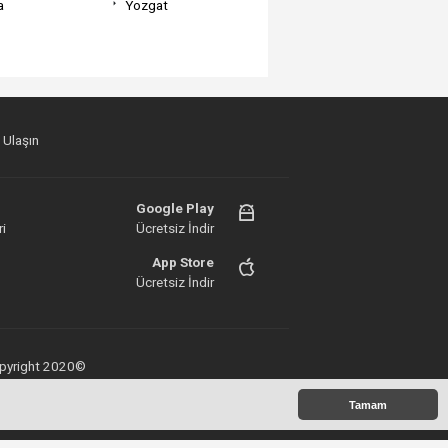
a
Yozgat
 Ulaşın
Google Play
i
Ücretsiz İndir
App Store
Ücretsiz İndir
 Copyright 2020©
Tamam