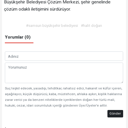
Büyükşehir Belediyesi Çözüm Merkezi, şehir genelinde
çözüm odaklı iletişimini sürdürüyor.
#samsun büyükşehir belediyesi
#halit doğan
Yorumlar (0)
Suç teşkil edecek, yasadışı, tehditkar, rahatsız edici, hakaret ve küfür içeren,
aşağılayıcı, küçük düşürücü, kaba, müstehcen, ahlaka aykırı, kişilik haklarına
zarar verici ya da benzeri niteliklerde içeriklerden doğan her türlü mali,
hukuki, cezai, idari sorumluluk içeriği gönderen Üye/Üyeler’e aittir.
Gönder