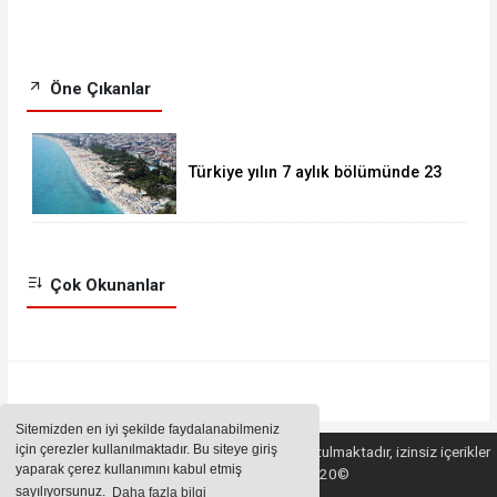
Öne Çıkanlar
Türkiye yılın 7 aylık bölümünde 23
milyonu aşkın yabancı ziyaretçi
ağırladı.
Çok Okunanlar
Sitemizden en iyi şekilde faydalanabilmeniz
için çerezler kullanılmaktadır. Bu siteye giriş
Sitemizde bulunan içeriklerin tüm hakları saklı tutulmaktadır, izinsiz içerikler
yaparak çerez kullanımını kabul etmiş
kullanılamaz. Copyright 2020©
sayılıyorsunuz.
Daha fazla bilgi