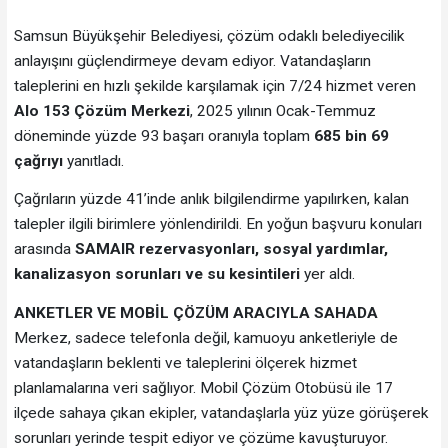
Samsun Büyükşehir Belediyesi, çözüm odaklı belediyecilik
anlayışını güçlendirmeye devam ediyor. Vatandaşların
taleplerini en hızlı şekilde karşılamak için 7/24 hizmet veren
Alo 153 Çözüm Merkezi
, 2025 yılının Ocak-Temmuz
döneminde yüzde 93 başarı oranıyla toplam
685 bin 69
çağrıyı
yanıtladı.
Çağrıların yüzde 41’inde anlık bilgilendirme yapılırken, kalan
talepler ilgili birimlere yönlendirildi. En yoğun başvuru konuları
arasında
SAMAIR rezervasyonları, sosyal yardımlar,
kanalizasyon sorunları ve su kesintileri
yer aldı.
ANKETLER VE MOBİL ÇÖZÜM ARACIYLA SAHADA
Merkez, sadece telefonla değil, kamuoyu anketleriyle de
vatandaşların beklenti ve taleplerini ölçerek hizmet
planlamalarına veri sağlıyor. Mobil Çözüm Otobüsü ile 17
ilçede sahaya çıkan ekipler, vatandaşlarla yüz yüze görüşerek
sorunları yerinde tespit ediyor ve çözüme kavuşturuyor.