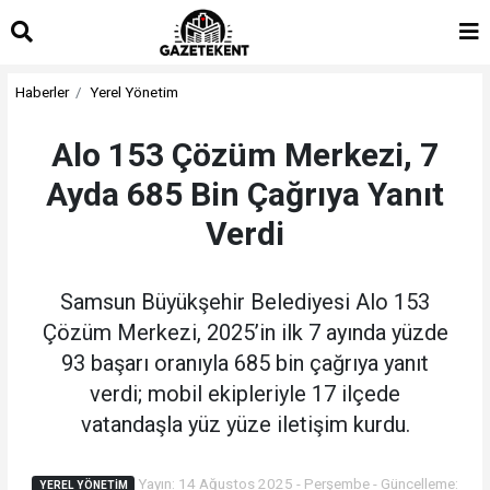
islami
islami
dini
sohbet
sohbetler
chat
Haberler
Yerel Yönetim
Alo 153 Çözüm Merkezi, 7
Ayda 685 Bin Çağrıya Yanıt
Verdi
Samsun Büyükşehir Belediyesi Alo 153
Çözüm Merkezi, 2025’in ilk 7 ayında yüzde
93 başarı oranıyla 685 bin çağrıya yanıt
verdi; mobil ekipleriyle 17 ilçede
vatandaşla yüz yüze iletişim kurdu.
Yayın: 14 Ağustos 2025 - Perşembe - Güncelleme:
YEREL YÖNETIM