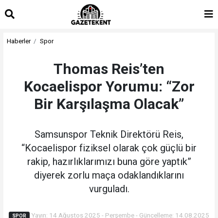
islami
islami
dini
sohbet
sohbetler
chat
Haberler
Spor
Thomas Reis’ten
Kocaelispor Yorumu: “Zor
Bir Karşılaşma Olacak”
Samsunspor Teknik Direktörü Reis,
“Kocaelispor fiziksel olarak çok güçlü bir
rakip, hazırlıklarımızı buna göre yaptık”
diyerek zorlu maça odaklandıklarını
vurguladı.
Yayın: 14 Ağustos 2025 - Perşembe - Güncelleme: 14.08.2025
SPOR