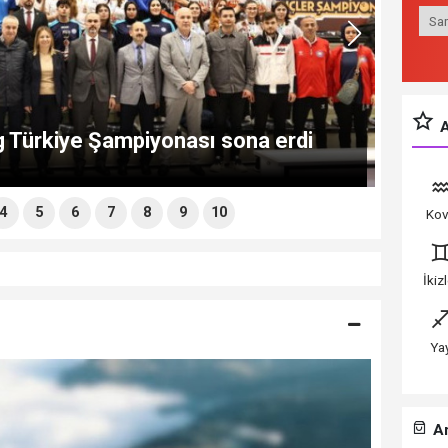
A
g Türkiye Şampiyonası sona erdi
4
5
6
7
8
9
10
Ko
İkiz
Ya
Ar