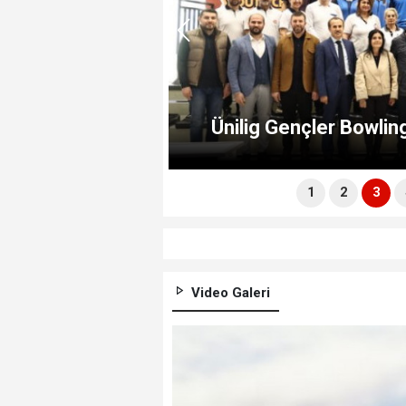
andırdı
Ünilig Gençler Bowlin
1
2
3
Video Galeri