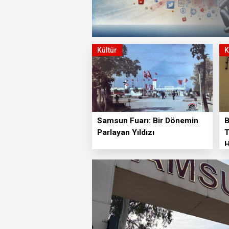
Kültür
K
Samsun Fuarı: Bir Dönemin
B
Parlayan Yıldızı
T
H