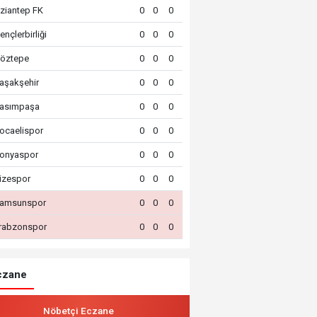
aziantep FK
0
0
0
ençlerbirliği
0
0
0
Göztepe
0
0
0
Başakşehir
0
0
0
Kasımpaşa
0
0
0
Kocaelispor
0
0
0
Konyaspor
0
0
0
Rizespor
0
0
0
Samsunspor
0
0
0
Trabzonspor
0
0
0
zane
Nöbetçi Eczane