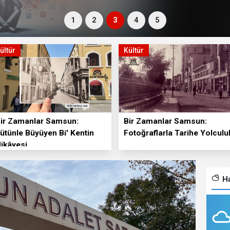
1
2
3
4
5
ültür
Kültür
ir Zamanlar Samsun:
Bir Zamanlar Samsun:
ütünle Büyüyen Bi' Kentin
Fotoğraflarla Tarihe Yolculu
ikâyesi
Ha