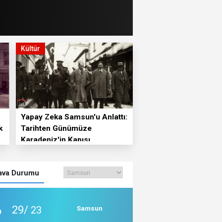
Kültür
Yapay Zeka Samsun'u Anlattı:
k
Tarihten Günümüze
Karadeniz'in Kapısı
va Durumu
29/
23
Samsun