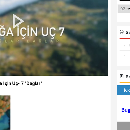
Sa
Ba
 İçin Uç- 7 "Dağlar"