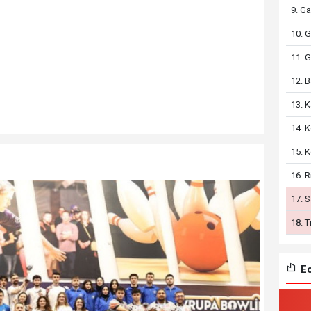
9. G
10. G
11. 
12. 
13. 
14. 
15. 
16. 
17. 
18. 
Ec