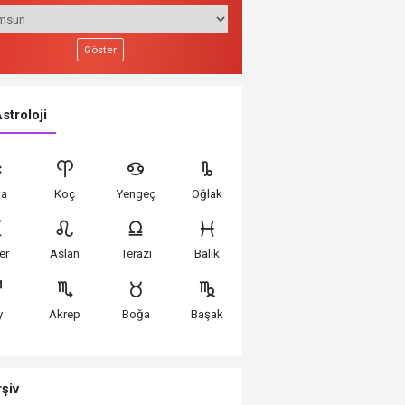
Göster
stroloji
Ünilig Salon Okçuluk Türkiye Şampiyonası t
va
Koç
Yengeç
Oğlak
ler
Aslan
Terazi
Balık
y
Akrep
Boğa
Başak
şiv