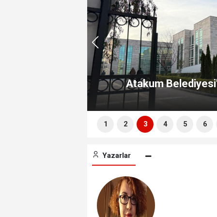
ık İhtimali
Atakum Belediyesi
1
2
3
4
5
6
Yazarlar