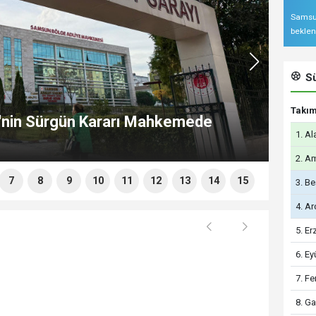
Samsun
beklen
Sü
Takı
'nin Sürgün Kararı Mahkemede
1. A
2. A
7
8
9
10
11
12
13
14
15
3. Be
4. A
5. E
6. E
7. F
8. Ga