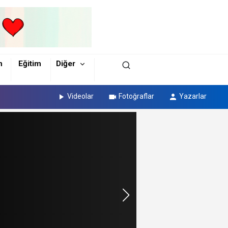
m
Eğitim
Diğer
Videolar
Fotoğraflar
Yazarlar
oplumsal Kaygı Bozukluğu:
Sosyal Anksiyete Neden
Artıyor?