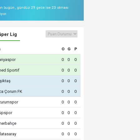
 bugün , gündüz 29 gece ise 23 olması
iyor.
per Lig
m
O
G
P
Valilik Uyardı: Samsun'da Deniz Ris
lanyaspor
0
0
0
med Sportif
0
0
0
şiktaş
0
0
0
rca Çorum FK
0
0
0
rzurumspor
0
0
0
yüpspor
0
0
0
enerbahçe
0
0
0
latasaray
0
0
0