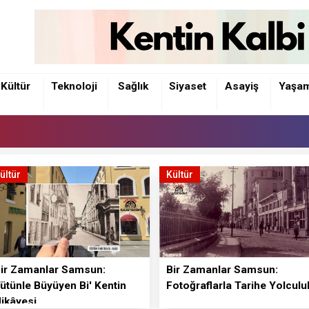
Kültür
Teknoloji
Sağlık
Siyaset
Asayiş
Yaşa
ültür
Kültür
ir Zamanlar Samsun:
Bir Zamanlar Samsun:
ütünle Büyüyen Bi' Kentin
Fotoğraflarla Tarihe Yolculu
ikâyesi