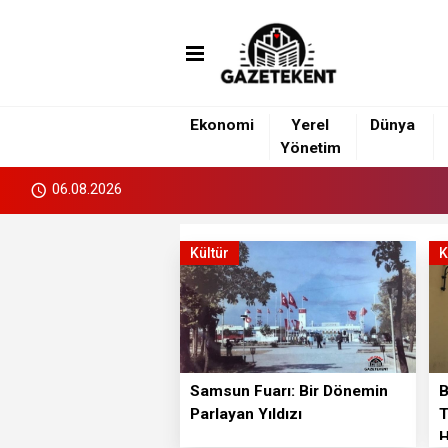
islami
islami
dini
sohbet
sohbetler
chat
Ekonomi
Yerel
Dünya
Yönetim
06.08.2026
Kültür
K
Samsun Fuarı: Bir Dönemin
B
Parlayan Yıldızı
T
H