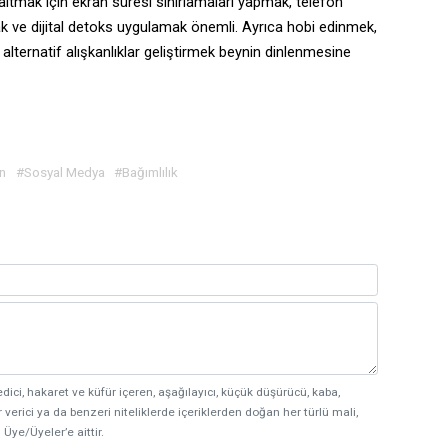
altmak için ekran süresi sınırlamaları yapmak, telefon
ak ve dijital detoks uygulamak önemli. Ayrıca hobi edinmek,
lternatif alışkanlıklar geliştirmek beynin dinlenmesine
n
#Sosyal Medya
#Bağımlılık
edici, hakaret ve küfür içeren, aşağılayıcı, küçük düşürücü, kaba,
 verici ya da benzeri niteliklerde içeriklerden doğan her türlü mali,
 Üye/Üyeler’e aittir.