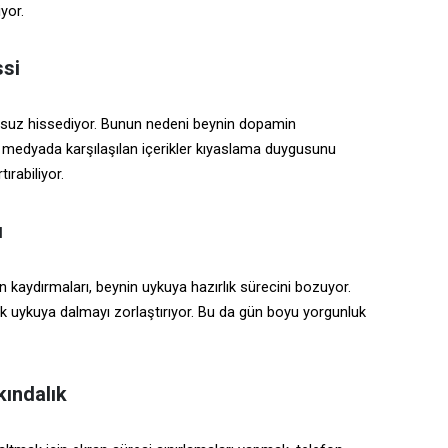
yor.
ssi
ursuz hissediyor. Bunun nedeni beynin dopamin
l medyada karşılaşılan içerikler kıyaslama duygusunu
tırabiliyor.
ı
aydırmaları, beynin uykuya hazırlık sürecini bozuyor.
ek uykuya dalmayı zorlaştırıyor. Bu da gün boyu yorgunluk
kındalık