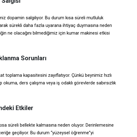
 Salgısı
imiz dopamin salgılıyor. Bu durum kısa süreli mutluluk
yarak sürekli daha fazla uyarana ihtiyaç duymasına neden
iğin ne olacağını bilmediğimiz için kumar makinesi etkisi
aklanma Sorunları
at toplama kapasitesini zayıflatıyor. Çünkü beynimiz hızlı
itap okuma, ders çalışma veya iş odaklı görevlerde sabırsızlık
deki Etkiler
in kısa süreli bellekte kalmasına neden oluyor. Derinlemesine
eriğe geçiliyor. Bu durum “yüzeysel öğrenme”yi