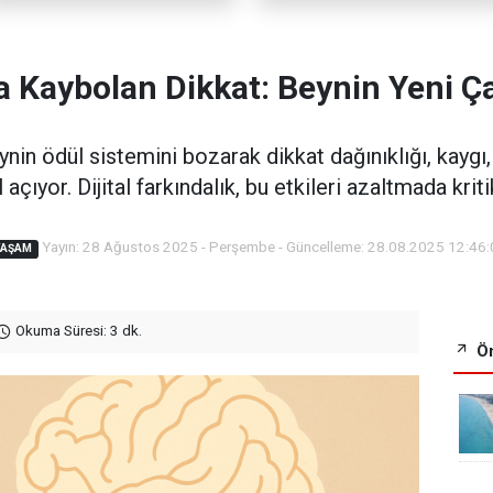
a Kaybolan Dikkat: Beynin Yeni Ça
nin ödül sistemini bozarak dikkat dağınıklığı, kaygı
çıyor. Dijital farkındalık, bu etkileri azaltmada kri
Yayın: 28 Ağustos 2025 - Perşembe - Güncelleme: 28.08.2025 12:46
YAŞAM
Okuma Süresi: 3 dk.
Ön