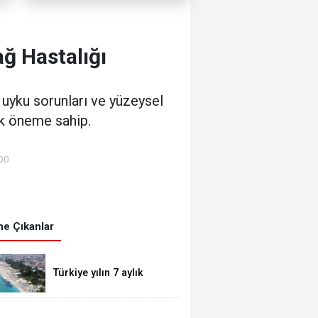
ğ Hastalığı
, uyku sorunları ve yüzeysel
tik öneme sahip.
:00
e Çıkanlar
Türkiye yılın 7 aylık
bölümünde 23 milyonu
aşkın yabancı ziyaretçi
ağırladı.