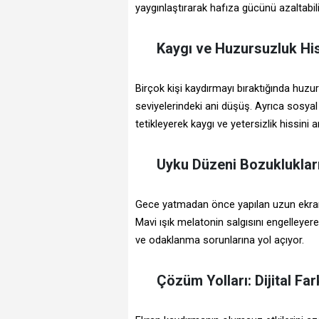
yaygınlaştırarak hafıza gücünü azaltabili
Kaygı ve Huzursuzluk Hi
Birçok kişi kaydırmayı bıraktığında huz
seviyelerindeki ani düşüş. Ayrıca sosya
tetikleyerek kaygı ve yetersizlik hissini ar
Uyku Düzeni Bozukluklar
Gece yatmadan önce yapılan uzun ekran k
Mavi ışık melatonin salgısını engelleyer
ve odaklanma sorunlarına yol açıyor.
Çözüm Yolları: Dijital Far