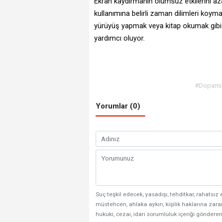
Ekran kaydırmanın olumsuz etkilerini az
kullanımına belirli zaman dilimleri koym
yürüyüş yapmak veya kitap okumak gibi a
yardımcı oluyor.
#Dopami
Yorumlar (0)
Suç teşkil edecek, yasadışı, tehditkar, rahatsız 
müstehcen, ahlaka aykırı, kişilik haklarına zarar
hukuki, cezai, idari sorumluluk içeriği gönderen