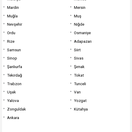
Mardin
Mersin
Muğla
Muş
Nevşehir
Niğde
Ordu
Osmaniye
Rize
Adapazarı
Samsun
Siirt
Sinop
Sivas
Şanlıurfa
Şırnak
Tekirdağ
Tokat
Trabzon
Tunceli
Uşak
Van
Yalova
Yozgat
Zonguldak
Kütahya
Ankara