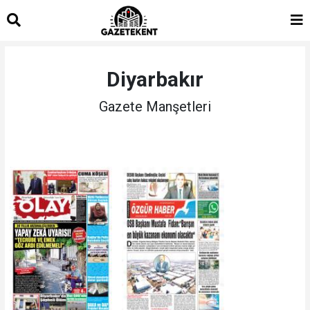
islami
islami
dini
sohbet
sohbetler
chat
Diyarbakır
Gazete Manşetleri