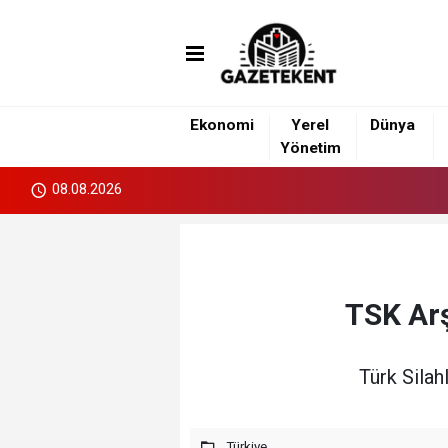
islami
islami
dini
sohbet
sohbetler
chat
Ekonomi
Yerel
Dünya
Yönetim
08.08.2026
TSK Arş
Türk Silah
Türkiye