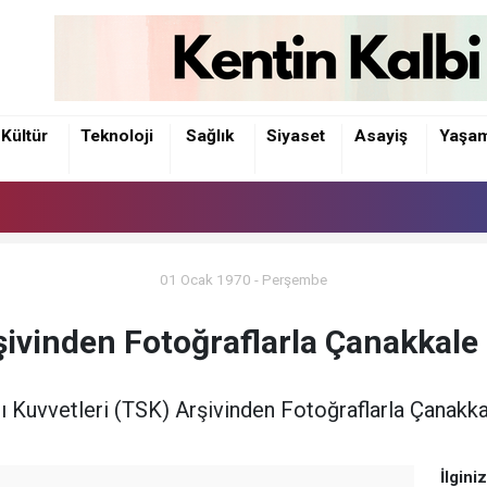
Kültür
Teknoloji
Sağlık
Siyaset
Asayiş
Yaşa
01 Ocak 1970 - Perşembe
ivinden Fotoğraflarla Çanakkale
lı Kuvvetleri (TSK) Arşivinden Fotoğraflarla Çanakk
İlgini