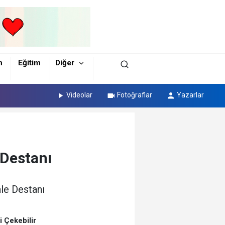
m
Eğitim
Diğer
Videolar
Fotoğraflar
Yazarlar
 Destanı
ale Destanı
zi Çekebilir