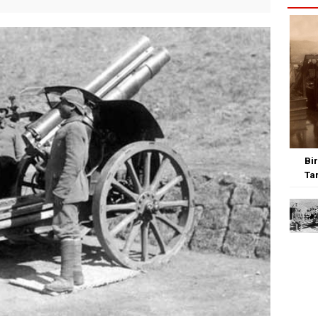
Bi
Ta