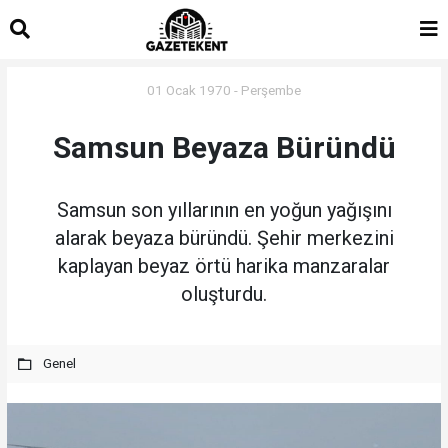
islami
islami
dini
sohbet
sohbetler
chat
01 Ocak 1970 - Perşembe
Samsun Beyaza Büründü
Samsun son yıllarının en yoğun yağışını
alarak beyaza büründü. Şehir merkezini
kaplayan beyaz örtü harika manzaralar
oluşturdu.
Genel